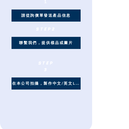
１
請從詢價單發送產品信息
​STEP2
聯繫我們，提供樣品或圖片
STEP
3
在本公司拍攝，製作中文/英文LP，各店鋪登記