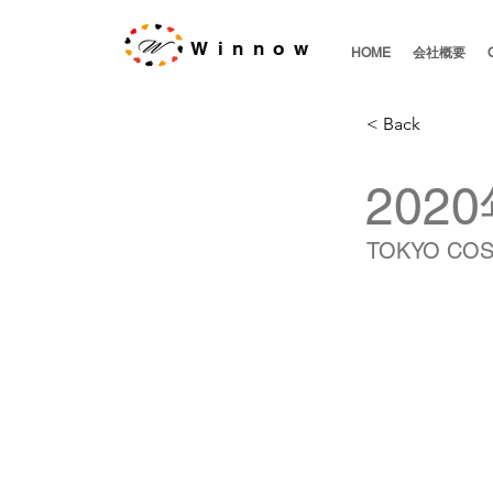
Winnow
HOME
会社概要
< Back
202
TOKYO CO