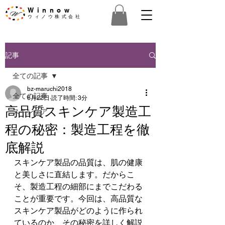
Winnow
​ウィノウ株式会社
記事
全ての記事
bz-maruchi2018
全ての記事
6月22日
読了時間: 3分
高品質スキンケア製造工
スキンケア
程の秘密：製造工程を徹
底解説
スキンケア製品の品質は、肌の健康
と美しさに直結します。だからこ
そ、製造工程の細部にまでこだわる
ことが重要です。今回は、高品質な
スキンケア製品がどのように作られ
ているのか、その秘密を詳しく解説