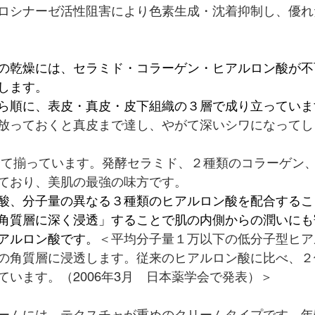
ロシナーゼ活性阻害により色素生成・沈着抑制し、優れ
の乾燥には、セラミド・コラーゲン・ヒアルロン酸が不
します。
ら順に、表皮・真皮・皮下組織の３層で成り立っていま
放っておくと真皮まで達し、やがて深いシワになってし
３つ全て揃っています。発酵セラミド、２種類のコラーゲン
ており、美肌の最強の味方です。
酸、分子量の異なる３種類のヒアルロン酸を配合するこ
角質層に深く浸透」することで肌の内側からの潤いにも
アルロン酸です。
＜平均分子量１万以下の低分子型ヒア
の角質層に浸透します。従来のヒアルロン酸に比べ、２
ています。（2006年3月　日本薬学会で発表）＞
ームには、テクスチャが重めのクリームタイプです。年