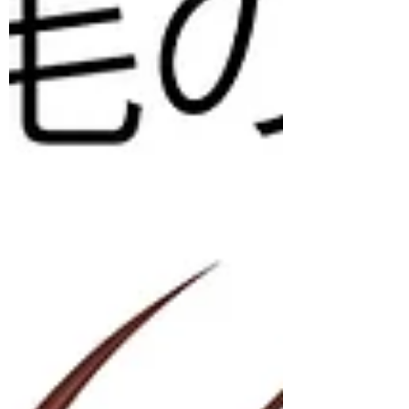
ながら手軽にヘアケアができるのが特徴で
す。また、香水やフレグランスの代わりに、
髪からやさしく香りを広げたいときにもご使
用いただけます。 こんな場面で使いたい：
朝の寝癖直しにひと吹き 日中のリフレッシ
ュや匂い消しに 軽やかでナチュラルなヘア
ケアとして こんな方におすすめ： 重たい質
感より、軽くてふんわりした仕上がりが好き
な方 香水をつける代わりに、髪からほのか
に香りを漂わせたい方 日中いつでも手軽に
ヘアケアをしたい方 ヘアミストの比較：
（１） ヘアフレグランス： Dior ミス ディ
オール ヘア ミスト 30ml ／6,600円（税
込）...