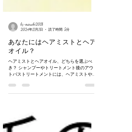
bz-maruchi2018
2024年11月1日
読了時間: 5分
あなたにはヘアミストとヘア
オイル？
ヘアミストとヘアオイル、どちらを選ぶべ
き？ シャンプーやトリートメント後のアウ
トバストリートメントには、ヘアミストやヘ
アオイルなどさまざまなアイテムがありま
す。それぞれどのような違いがあるのでしょ
うか。詳しく見ていきましょう。 ◉ヘアミス
トは、 ヘアミストは、髪に直接吹きかけて
使う「髪の美容液」のようなアイテム。保湿
成分を中心に構成されており、軽やかな使い
心地で髪に潤いを与えます。 香りを楽しみ